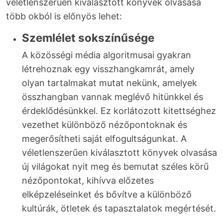
véletlenszerűen kiválasztott könyvek olvasása
több okból is előnyös lehet:
Szemlélet sokszínűsége
A közösségi média algoritmusai gyakran
létrehoznak egy visszhangkamrát, amely
olyan tartalmakat mutat nekünk, amelyek
összhangban vannak meglévő hitünkkel és
érdeklődésünkkel. Ez korlátozott kitettséghez
vezethet különböző nézőpontoknak és
megerősítheti saját elfogultságunkat. A
véletlenszerűen kiválasztott könyvek olvasása
új világokat nyit meg és bemutat széles körű
nézőpontokat, kihívva előzetes
elképzeléseinket és bővítve a különböző
kultúrák, ötletek és tapasztalatok megértését.