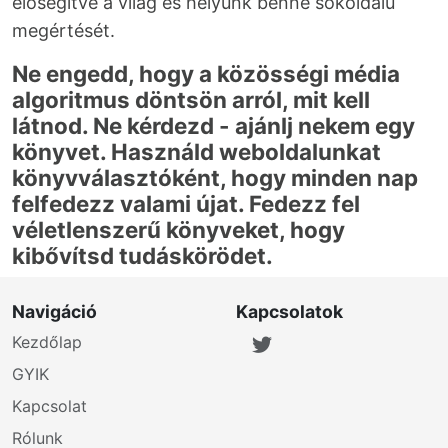
elősegítve a világ és helyünk benne sokoldalú
megértését.
Ne engedd, hogy a közösségi média
algoritmus döntsön arról, mit kell
látnod. Ne kérdezd - ajánlj nekem egy
könyvet. Használd weboldalunkat
könyvválasztóként, hogy minden nap
felfedezz valami újat. Fedezz fel
véletlenszerű könyveket, hogy
kibővítsd tudáskörödet.
Navigáció
Kapcsolatok
Kezdőlap
GYIK
Kapcsolat
Rólunk