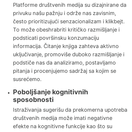
Platforme društvenih medija su dizajnirane da
privuku našu pažnju i održe nas zavisnim,
često prioritizujući senzacionalizam i klikbejt.
To može obeshrabriti kritičko razmišljanje i
podsticati površinsku konzumaciju
informacija. Čitanje knjiga zahteva aktivno
uključivanje, promoviše duboko razmišljanje i
podstiče nas da analiziramo, postavljamo
pitanja i procenjujemo sadržaj sa kojim se
susrećemo.
Poboljšanje kognitivnih
sposobnosti
Istraživanja sugerišu da prekomerna upotreba
društvenih medija može imati negativne
efekte na kognitivne funkcije kao što su