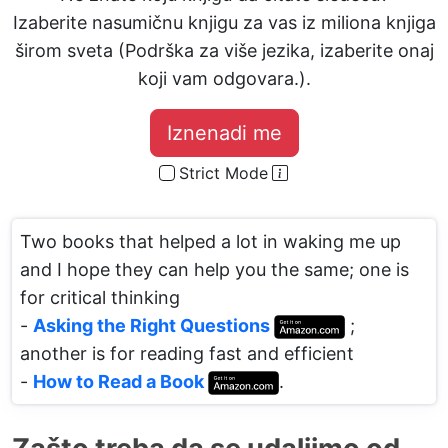
Izaberite nasumičnu knjigu za vas iz miliona knjiga
širom sveta (Podrška za više jezika, izaberite onaj
koji vam odgovara.).
Iznenadi me
Strict Mode
Two books that helped a lot in waking me up
and I hope they can help you the same; one is
for critical thinking
-
Asking the Right Questions
;
another is for reading fast and efficient
-
How to Read a Book
.