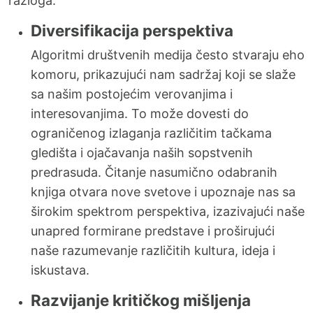
razloga:
Diversifikacija perspektiva
Algoritmi društvenih medija često stvaraju eho
komoru, prikazujući nam sadržaj koji se slaže
sa našim postojećim verovanjima i
interesovanjima. To može dovesti do
ograničenog izlaganja različitim tačkama
gledišta i ojačavanja naših sopstvenih
predrasuda. Čitanje nasumično odabranih
knjiga otvara nove svetove i upoznaje nas sa
širokim spektrom perspektiva, izazivajući naše
unapred formirane predstave i proširujući
naše razumevanje različitih kultura, ideja i
iskustava.
Razvijanje kritičkog mišljenja