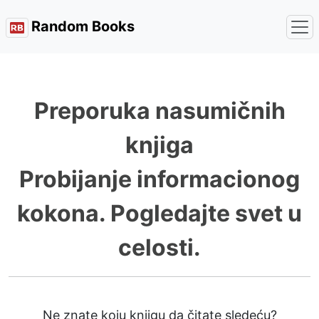
Random Books
Preporuka nasumičnih
knjiga
Probijanje informacionog
kokona. Pogledajte svet u
celosti.
Ne znate koju knjigu da čitate sledeću?