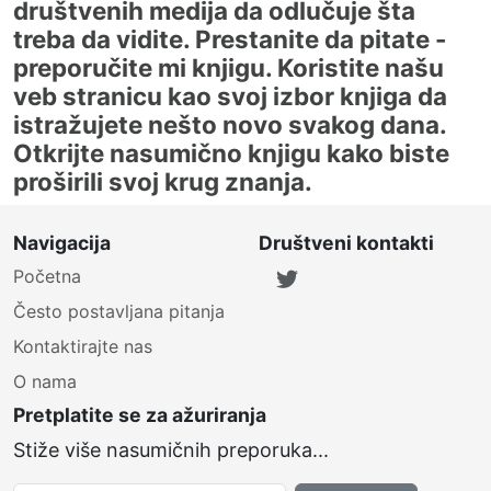
društvenih medija da odlučuje šta
treba da vidite. Prestanite da pitate -
preporučite mi knjigu. Koristite našu
veb stranicu kao svoj izbor knjiga da
istražujete nešto novo svakog dana.
Otkrijte nasumično knjigu kako biste
proširili svoj krug znanja.
Navigacija
Društveni kontakti
Početna
Često postavljana pitanja
Kontaktirajte nas
O nama
Pretplatite se za ažuriranja
Stiže više nasumičnih preporuka...