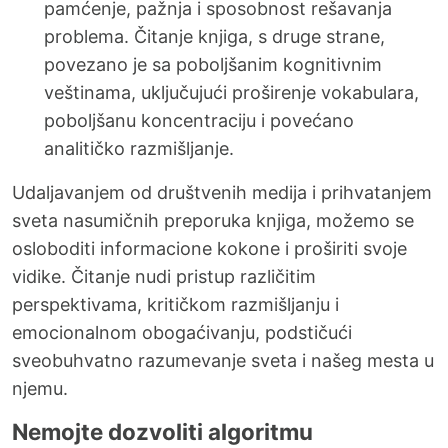
pamćenje, pažnja i sposobnost rešavanja
problema. Čitanje knjiga, s druge strane,
povezano je sa poboljšanim kognitivnim
veštinama, uključujući proširenje vokabulara,
poboljšanu koncentraciju i povećano
analitičko razmišljanje.
Udaljavanjem od društvenih medija i prihvatanjem
sveta nasumičnih preporuka knjiga, možemo se
osloboditi informacione kokone i proširiti svoje
vidike. Čitanje nudi pristup različitim
perspektivama, kritičkom razmišljanju i
emocionalnom obogaćivanju, podstičući
sveobuhvatno razumevanje sveta i našeg mesta u
njemu.
Nemojte dozvoliti algoritmu