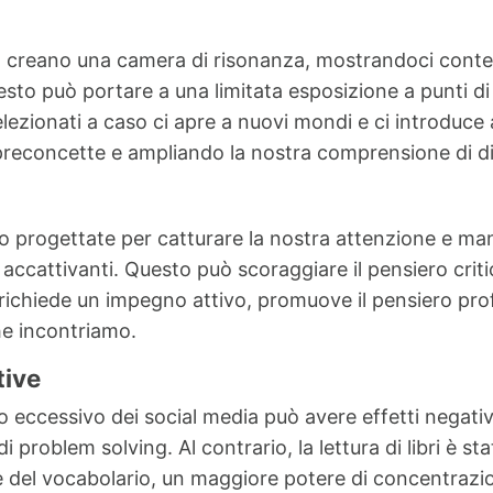
so creano una camera di risonanza, mostrandoci contenu
uesto può portare a una limitata esposizione a punti di
i selezionati a caso ci apre a nuovi mondi e ci introdu
preconcette e ampliando la nostra comprensione di di
no progettate per catturare la nostra attenzione e m
li accattivanti. Questo può scoraggiare il pensiero cri
bri richiede un impegno attivo, promuove il pensiero pr
he incontriamo.
tive
 eccessivo dei social media può avere effetti negativi
i problem solving. Al contrario, la lettura di libri è s
one del vocabolario, un maggiore potere di concentrazi